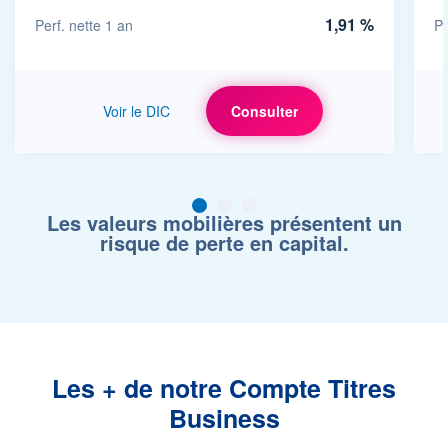
1,91 %
Perf. nette 1 an
Pe
Voir le DIC
Consulter
1
2
3
Les valeurs mobilières présentent un
risque de perte en capital.
Les + de notre Compte Titres
Business