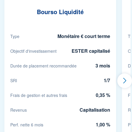
Bourso Liquidité
Monétaire € court terme
Type
T
ESTER capitalisé
Objectif d'investissement
Ob
3 mois
Durée de placement recommandée
D
1/7
SRI
S
0,35 %
Frais de gestion et autres frais
Fr
Capitalisation
Revenus
R
1,00 %
Perf. nette 6 mois
Pe